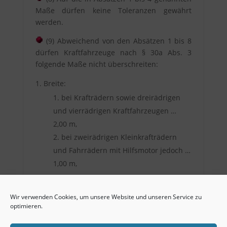
Maße dürfen keine Toleranzen gewährt
werden.
(9) Abweichend von den Absätzen 1 bis 8
dürfen Kraftfahrzeuge nach § 30a Abs. 3
folgende Maße nicht überschreiten:
Breite:
bei Krafträdern sowie dreirädrigen
und vierrädrigen Kraftfahrzeugen …
2,00 m,
bei zweirädrigen Kleinkrafträdern
und Fahrrädern mit Hilfsmotor jedoch …
1,00 m,
Höhe … 2,50 m,
Länge … 4,00 m.
Wir verwenden Cookies, um unsere Website und unseren Service zu
optimieren.
Die Wiedergabe erfolgt ohne Gewähr