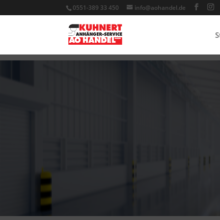
0551-389 33 450
info@aohandel.de
S