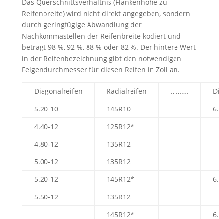
Das Querschnittsverhältnis (Flankenhöhe zu
Reifenbreite) wird nicht direkt angegeben, sondern
durch geringfügige Abwandlung der
Nachkommastellen der Reifenbreite kodiert und
beträgt 98 %, 92 %, 88 % oder 82 %. Der hintere Wert
in der Reifenbezeichnung gibt den notwendigen
Felgendurchmesser für diesen Reifen in Zoll an.
Diagonalreifen
Radialreifen
……….
D
5.20-10
145R10
6
4.40-12
125R12*
4.80-12
135R12
5.00-12
135R12
5.20-12
145R12*
6
5.50-12
135R12
145R12*
6