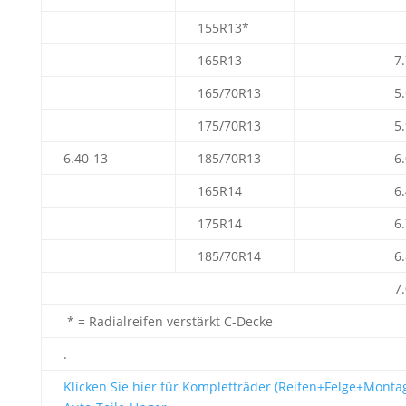
155R13*
165R13
7
165/70R13
5
175/70R13
5
6.40-13
185/70R13
6
165R14
6
175R14
6
185/70R14
6
7
* = Radialreifen verstärkt C-Decke
.
Klicken Sie hier für Kompletträder (Reifen+Felge+Montag