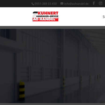
0551-389 33 450
info@aohandel.de
S