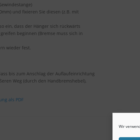
(Gewindestange)
0mm) und fixieren Sie diesen (z.B. mit
so ein, dass der Hänger sich rückwärts
 greifen beginnen (Bremse muss sich in
rn wieder fest.
 dass bis zum Anschlag der Auflaufeinrichtung
rößeren Weg (durch den Handbremshebel),
ung als PDF
Wir verwend